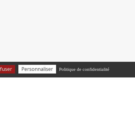
fuser
Personnaliser
Politique de confidentialité
HORAIRES D’OUVERTURE
Lundi-Vendredi
8h30-12h • 13h30-16h45