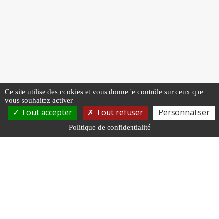
Ce site utilise des cookies et vous donne le contrôle sur ceux que
vous souhaitez activer
Tout accepter
Tout refuser
Personnaliser
Politique de confidentialité
NOUS RENDRE VISITE
Centre de Gestion
11 rue Général Edmond Buat, 51000 Châlons-en-
Champagne
Cabinet médical