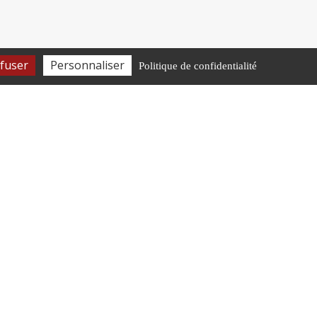
fuser
Personnaliser
Politique de confidentialité
HORAIRES D’OUVERTURE
Lundi-Vendredi
8h30-12h • 13h30-16h45