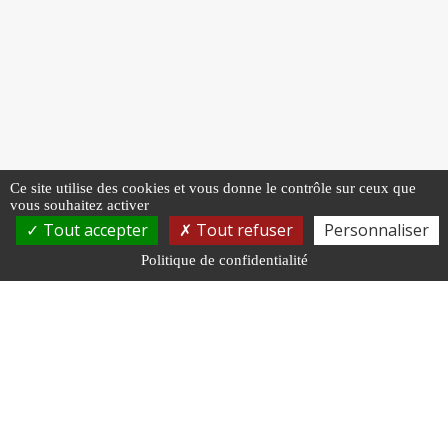
Ce site utilise des cookies et vous donne le contrôle sur ceux que
vous souhaitez activer
Tout accepter
Tout refuser
Personnaliser
Politique de confidentialité
NOUS RENDRE VISITE
Centre de Gestion
11 rue Général Edmond Buat, 51000 Châlons-en-
Champagne
Cabinet médical