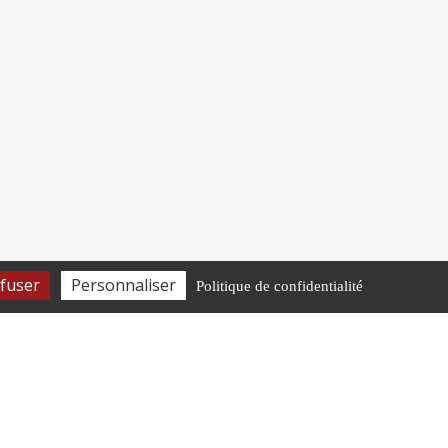
fuser
Personnaliser
Politique de confidentialité
HORAIRES D’OUVERTURE
Lundi-Vendredi
8h30-12h • 13h30-16h45