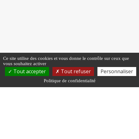
Ce site utilise des cookies et vous donne le contrôle sur ceux que
vous souhaitez activer
Tout accepter
Tout refuser
Personnaliser
Politique de confidentialité
NOUS RENDRE VISITE
Centre de Gestion
11 rue Général Edmond Buat, 51000 Châlons-en-
Champagne
Cabinet médical