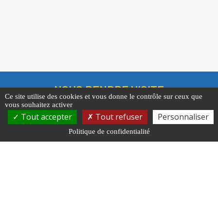
NOUS RENDRE VISITE
Ce site utilise des cookies et vous donne le contrôle sur ceux que
Centre de Gestion
vous souhaitez activer
Tout accepter
Tout refuser
Personnaliser
11 rue Général Edmond Buat, 51000 Châlons-en-
Politique de confidentialité
Champagne
Cabinet médical
7 place Utrillo, 51100 REIMS
NOUS CONTACTER
Tel : 03 26 69 44 00
Mail : accueil@cdg51.fr