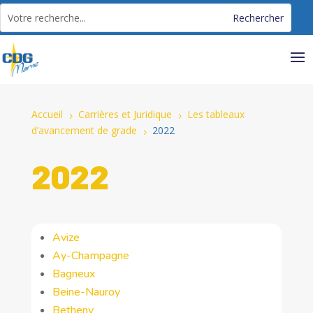
Panneau de gestion des cookies
Accueil
Carrières et Juridique
Les tableaux
5
5
d’avancement de grade
2022
5
2022
Avize
Ay-Champagne
Bagneux
Beine-Nauroy
Betheny