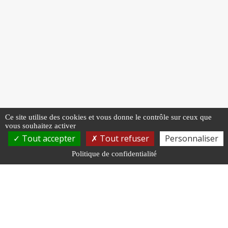
Ce site utilise des cookies et vous donne le contrôle sur ceux que
vous souhaitez activer
Tout accepter
Tout refuser
Personnaliser
Politique de confidentialité
NOUS RENDRE VISITE
Centre de Gestion
11 rue Général Edmond Buat, 51000 Châlons-en-
Champagne